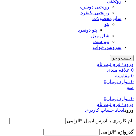
روتختی
روتختی دونفره
روتختی یکنفره
سایرمحصولات
پتو
پتو دونفره
شال مبل
نیم ست
سرویس خواب
جست و جو
ورود / فرم ثبت نام
0
علاقه مندی
0
مقایسه
0
موارد
تومان
0
منو
0
موارد
تومان
0
ورود / فرم ثبت نام
ورود
ایجاد حساب کاربری
نام کاربری یا آدرس ایمیل
*
الزامی
گذرواژه
*
الزامی