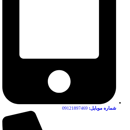
شماره موبایل:
09121897469