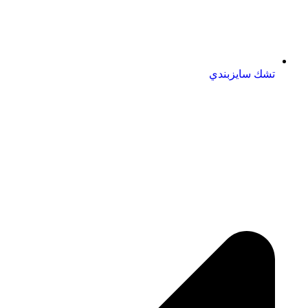
تشك سايزبندي