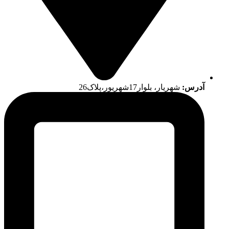
آدرس:
شهریار، بلوار17شهریور،پلاک26