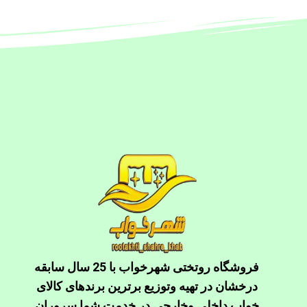
فروشگاه روتختی شهرخواب با 25 سال سابقه
درخشان در تهیه وتوزیع برترین برندهای کالای
خواب داخلی وخارجی در خدمت شما سروران