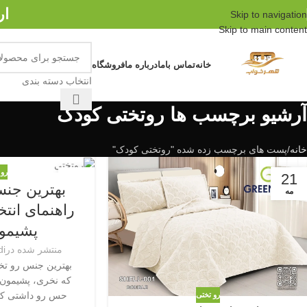
ار
Skip to navigation
Skip to main content
خانه
تماس باما
درباره ما
فروشگاه
انتخاب دسته بندی
آرشیو برچسب ها روتختی کودک
خانه
پست های برچسب زده شده "روتختی کودک"
رو 
18
21
بهترین جنس
مه
مه
راهنمای انت
پشیمو
منتشر شده در
di
بهترین جنس رو تخت
که نخری، پشیمون ن
حس رو داشتی که 
رو تختی