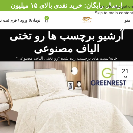
ارسال رایگان: خرید نقدی بالای ۱۵ میلیون
Skip to navigation
Skip to main content
0
منو
تومان
0
ورود / فرم ثبت نا
آرشیو برچسب ها رو تختی
الیاف مصنوعی
خانه
پست های برچسب زده شده "رو تختی الیاف مصنوعی"
21
مه