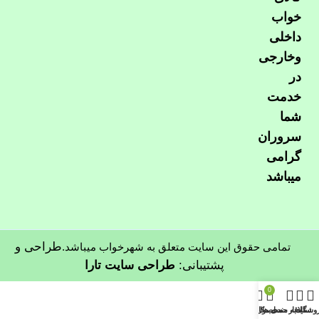
خواب
داخلی
وخارجی
در
خدمت
شما
سروران
گرامی
میباشد
طراحی و
تمامی حقوق این سایت متعلق به شهرخواب میباشد.
پشتیبانی:
طراحی سایت تارا
0
وشگاه
سایدبار
علاقه مندی ها
محصول
حساب کاربری من