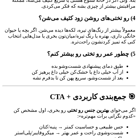
بله. ولی اگر در خانه شلوغ هستی یا سریع کثیف می‌شه، ممکنه
مراقبتش بیشتر از چیزی بشه که فکر می‌کردی.
4) رو تختی‌های روشن زود کثیف می‌شن؟
معمولاً بیشتر از رنگ‌های تیره، لکه‌ها دیده می‌شن. اگر بچه یا حیوان
خانگی داری، بهتره یا رنگ تیره/میان‌تون بخری یا مدل‌هایی انتخاب
کنی که تمیز کردنشون راحت‌تره.
5) چطور عمر رو تختی رو بیشتر کنم؟
طبق دمای پیشنهادی شست‌وشو بده
از آب خیلی داغ یا خشک‌کن خیلی داغ پرهیز کن
بعد از شست‌وشو، سریع پهن کن تا بدفرم نشه
🎯 جمع‌بندی کاربردی + CTA
اگر می‌خوای
بهترین جنس رو تختی
رو بخری، اول مشخص کن
«کدوم نگرانی برات مهم‌تره»:
حس طبیعی و حساسیت کمتر → پنبه/کتان
شست‌وشوی راحت و عمر بهتر → میکروفایبر/پلی‌استر