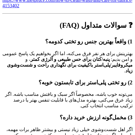
https://www.thespruce.com/how-to-clean-wash-and-care-for-fabrics-
4153402
❓ سوالات متداول (FAQ)
1) واقعاً بهترین جنس رو تختی کدومه؟
بهترینش برای هر نفر فرق می‌کنه، اما اگر بخواهیم یک پاسخ عمومی
و امن بدیم:
پنبه/کتان برای حس طبیعی و آلرژی کمتر
، و
میکروفایبر/پلی‌استر باکیفیت برای نگهداری راحت و شست‌وشوی
زیاد
.
2) رو تختی پلی‌استر برای تابستون خوبه؟
می‌تونه خوب باشه، مخصوصاً اگر سبک و بافتش مناسب باشه. اگر
زیاد عرق می‌کنی، بهتره مدل‌های با قابلیت تنفس بهتر یا درصد
ترکیب مناسب انتخاب کنی.
3) مخمل‌گونه ارزش خرید داره؟
اگر اهل شست‌وشوی خیلی زیاد نیستی و بیشتر ظاهر برات مهمه،