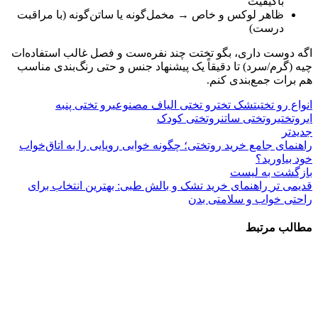
باکیفیت
ظاهر لوکس و خاص → مخمل‌گونه یا ساتن‌گونه (با مراقبت
درست)
اگه دوست داری، بگو تختت چند نفره‌ست و فصل غالب استفاده‌ات
چیه (گرم/سرد) تا دقیقاً یک پیشنهاد جنس و حتی رنگ‌بندی مناسب
هم برات جمع‌بندی کنم.
انواع رو تختی
تشک تخت
رو تختی الیاف مصنوعی
رو تختی پنبه
ای
روتختی
روتختی ساتن
روتختی کودک
جدیدتر
راهنمای جامع خرید روتختی؛ چگونه خوابی رویایی را به اتاق‌خواب
خود بیاورید؟
بازگشت به لیست
قدیمی تر
راهنمای خرید تشک و بالش طبی: بهترین انتخاب برای
راحتی خواب و سلامتی بدن
مطالب مرتبط