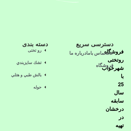
دسترسی سریع
دسته بندی
رو تختی
فروشگاه
خانه
تماس باما
درباره ما
روتختی
تشك سايزبندي
فروشگاه
شهرخواب
بالش طبي و هتلي
با
25
حوله
سال
سابقه
درخشان
در
تهیه