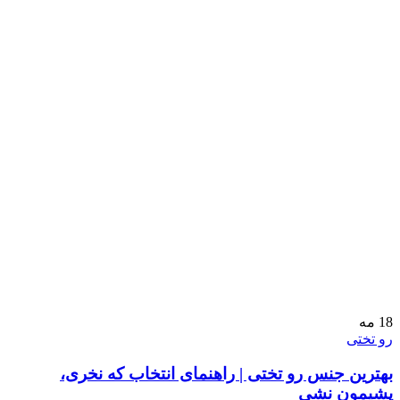
18
مه
رو تختی
بهترین جنس رو تختی | راهنمای انتخاب که نخری،
پشیمون نشی