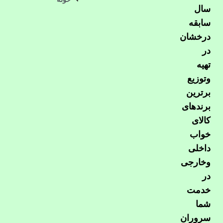
سال
سابقه
درخشان
در
تهیه
وتوزیع
برترین
برندهای
کالای
خواب
داخلی
وخارجی
در
خدمت
شما
سروران