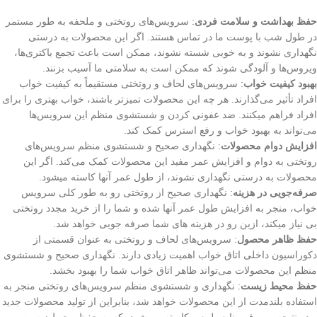
حفظ بهداشت و سلامت فردی
: سرویس‌های روتختی و ملحفه به طور مستمر
در طول شب با پوست ما در تماس هستند. اگر این محصولات به درستی
نگهداری نشوند و به خوبی شسته نشوند، ممکن است باعث تجمع باکتری‌ها،
ویروس‌ها و آلودگی شوند که ممکن است به سلامتی ما آسیب بزنند.
بهبود کیفیت خواب
: سرویس‌های لحاف و روتختی مستقیماً به کیفیت خواب
افراد تأثیر می‌گذارند. هر چه این محصولات تمیز‌تر باشند، خواب بهتری را برای
افراد فراهم میکنند. ضد عفونی کردن و شستشوی منظم این سرویس‌ها
می‌تواند به بهبود خواب و رفع استرس کمک کند.
افزایش دوام محصولات
: نگهداری صحیح و شستشوی منظم سرویس‌های
روتختی به دوام و افزایش عمر مفید این محصولات کمک می‌کند. اگر این
محصولات به درستی نگهداری نشوند، از طول عمر آنها کاسته میشود.
صرفه‌جویی در هزینه
: نگهداری صحیح از روتختی رو به طور کلی سرویس
خواب، منجر به افزایش طول عمر آنها شده و شما را از خرید مجدد روتختی
بی نیاز میکند، ازین رو در هزینه های شما صرفه جویی خواهد شد.
حفظ ظاهر محصول
: سرویس‌های لحاف و روتختی به عنوان قسمتی از
دکوراسیون داخلی اتاق خواب اهمیت زیادی دارند. نگهداری صحیح و شستشوی
منظم این محصولات می‌تواند ظاهر اتاق خواب شما را بهبود بخشد.
حفظ محیط زیست
: نگهداری و شستشوی منظم سرویس‌های روتختی منجر به
استفاده بلند‌مدت از این محصولات خواهد شد، بنابراین از تولید محصولات جدید
و در نتیجه مصرف منابع طبیعی کاسته می‌شود، که به حفظ محیط زیست