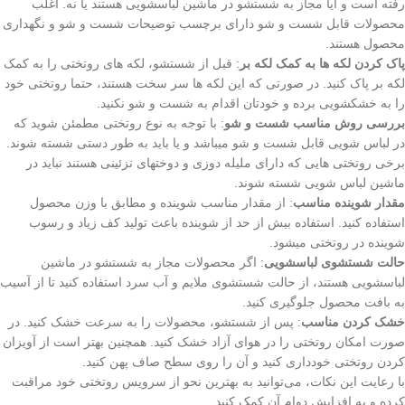
رفته است و آیا مجاز به شستشو در ماشین لباسشویی هستند یا نه. اغلب
محصولات قابل شست و شو دارای برچسب توضیحات شست و شو و نگهداری
محصول هستند.
پاک‌ کردن لکه ها به کمک لکه بر
: قبل از شستشو، لکه های روتختی را به کمک
لکه بر پاک کنید. در صورتی که این لکه ها سر سخت هستند، حتما روتختی خود
را به خشکشویی برده و خودتان اقدام به شست و شو نکنید.
بررسی روش مناسب شست و شو
: با توجه به نوع روتختی مطمئن شوید که
در لباس شویی قابل شست و شو میباشد و یا باید به طور دستی شسته شوند.
برخی روتختی هایی که دارای ملیله دوزی و دوختهای تزئینی هستند نباید در
ماشین لباس شویی شسته شوند.
مقدار شوینده مناسب
: از مقدار مناسب شوینده و مطابق با وزن محصول
استفاده کنید. استفاده بیش از حد از شوینده باعث تولید کف زیاد و رسوب
شوینده در روتختی میشود.
حالت شستشوی لباسشویی
: اگر محصولات مجاز به شستشو در ماشین
لباسشویی هستند، از حالت شستشوی ملایم و آب سرد استفاده کنید تا از آسیب
به بافت محصول جلوگیری کنید.
خشک کردن مناسب
: پس از شستشو، محصولات را به سرعت خشک کنید. در
صورت امکان روتختی را در هوای آزاد خشک کنید. همچنین بهتر است از آویزان
کردن روتختی خودداری کنید و آن را روی سطح صاف پهن کنید.
با رعایت این نکات، می‌توانید به بهترین نحو از سرویس روتختی خود مراقبت
کرده و به افزایش دوام آن کمک کنید.