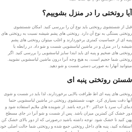
آیا روتختی را در منزل بشوییم؟
قبل از شستشوی روتختی باید نوع آن را بررسی کنید. امکان شستشوی
روتختی بستگی به نوع آن دارد. روتختی های پشم شیشه نسبت به روتختی های
پنبه ای از حساسیت کمتری برخوردارند و اغلب میتوان روتختی های پشم
شیشه را در منزل و در ماشین لباسشویی شست و شو داد. در رابطه با
روتختی های ضخیم و پنبه ای باید ابتدا سایز لباسشویی را بررسی کنید. اگر
روتختی شما حجیم است، به هیچ وجه آنرا درون ماشین لباسشویی نشویید.
میتوانید آنهارا به صورتی دستی شست و شو دهید.
شستن روتختی پنبه ای
روتختی های پنبه ای اط ظرافت بالایی برخوردارند، لذا باید در شست و شوی
آنها دقت بسیاری کرد. جهت شستشوی روتختی در ماشین لباسشویی حتما
دمای آب سرد یا حداکثر ۳۰ درجه باشد. از شوینده های ملایم استفاده شود و
دور خشک کن کمترین میزان باشد. پس از شست و شو آنرا در جای مسطح
پهن کنید تا خشک شود. توجه داشته باشید درصورتی که از دور بالای خشک کن
استفاده کنید، پنبه های داخل روتختی جمع شده و روتختی شما حالت اصلی خود