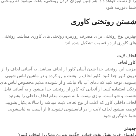
را از دست خواهد داد. هم چنین آویزان کردن روتختی، باعث میشود که روتختی
شما دفورمه شود.
شستن روتختی کاوری
بهترین نوع روتختی برای مصرف روزمره روتختی های کاوری میباشد. روتختی
های کاوری از دو قسمت تشکیل شده اند:
لحاف لایت
کاور لحاف
مزیت این روتختی جدا شدن آسان کاور از لحاف میباشد. به آسانی لحاف را از
درون کاور جدا کنید. کاور لحاف را پشت و رو کرده و در ماشین لباس شویی
بشویید. توجه کنید که دمای آب بالا نباشد و از شوینده ملایم مخصوص لباس های
رنگی استفاده کنید. از آنجایی که کاور از روتختی جدا میشود و به آسانی قابل
شست و شو است، نیازی نیست تا به صورت مدام لحاف داخلی را بشوئید.
لحاف داخلی کاور که اغلب از نوع لحاف لایت میباشد را سالانه یکبار بشویید.
توصیه میشود لحاف لایت را در لباسشویی نشویید تا از آسیب به لباسشویی
شما جلوگیری شود.
جدیدتر
راهنمای خرید تشک تخت خواب: چگونه بهترین تشک را انتخاب کنیم؟