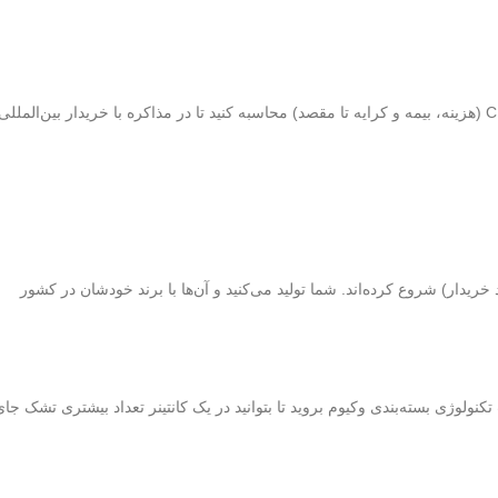
همیشه قیمت خود را به صورت FOB (تحویل روی عرشه) و CIF (هزینه، بیمه و کرایه تا مقصد) محاسبه کنید تا در مذاکره با خریدار بین‌المللی
ن موفق از طریق قراردادهای OEM (تولید تحت برند خریدار) شروع کرده‌اند. شما تولید می‌کنید و آن‌ها با برند خودشان در کشور
نولوژی بسته‌بندی وکیوم بروید تا بتوانید در یک کانتینر تعداد بیشتری تشک جای