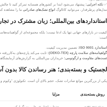
✅
نکته اجرایی:
پیشنهاد می‌شود ابتدا بر کشورهای همسایه تمرکز کنید تا چالش‌
مدل‌های پرطرفدار، می‌توانید کاتالوگ
انواع تشک‌های صادراتی
ما را مشاهده کنی
استانداردهای بین‌المللی؛ زبان مشترک در تجا
کیفیت در بازارهای جهانی تنها یک ادعا نیست؛ بلکه مجموعه‌ای از گواهینامه‌هاس
است:
استاندارد ISO 9001:
تضمین مدیریت کیفیت.
گواهینامه‌های سلامت پارچه (OEKO-TEX):
ثابت می‌کند پارچه‌های به‌کاررفت
تست‌های مقاومت و ارگونومی:
خریداران بین‌المللی به گزارش‌های آزمایشگاه
لجستیک و بسته‌بندی؛ هنر رساندن کالا بدون 
یکی از بزرگترین موانع صادرات تشک، حجم بالای آن است. تکنولوژی “وکیوم و رول کردن” (Bed-in-a-Box) در ا
روش بسته‌بندی
مزایا
بسته‌بندی تخت
حفظ ساختار فنرها، برندینگ لوکس