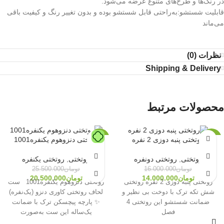
در رنگ‌ها و طرح‌های متنوع عرضه می‌شود.
قابلیت شستشو:به‌راحتی قابل شستشو بوده و بدون تغییر رنگ و کیفیت باقی
می‌ماند
نظرات (0)
Shipping & Delivery
محصولات مرتبط
روتختی پنبه دوزی 2 نفره
روتختی دنزوهوم یکنفره1001
-20%
-13%
روتختی
,
روتختی دونفره
روتختی
,
روتختی یکنفره
ناموجود
تومان
16.000.000
تومان
25.500.000
تومان
14.000.000
تومان
20.500.000
روتختی پنبه دوزی 2 نفره روتختی
روتختی دنزوهوم یکنفره1001 ست
شش تکه ترک با دوخت بی نظیر و
لحاف روتختی کاوری دنزو (یک‌نفره)
ضمانت شستشو این روتختی 4
✨ پارچه پیچسکن ترک با ضمانت
فصل
یک‌ساله این ست به‌صورت