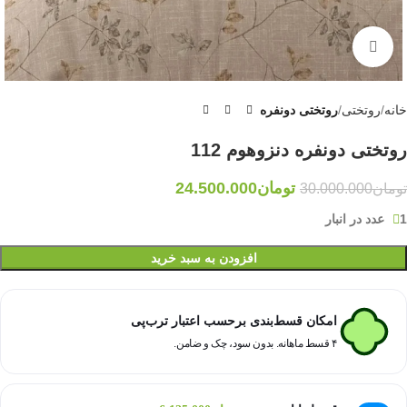
برای بزرگنمایی کلیک کنید
خانه
روتختی
روتختی دونفره
روتختی دونفره دنزوهوم 112
تومان
24.500.000
تومان
30.000.000
1 عدد در انبار
افزودن به سبد خرید
امکان قسط‌بندی برحسب اعتبار ترب‌پی
۴ قسط ماهانه. بدون سود، چک و ضامن.