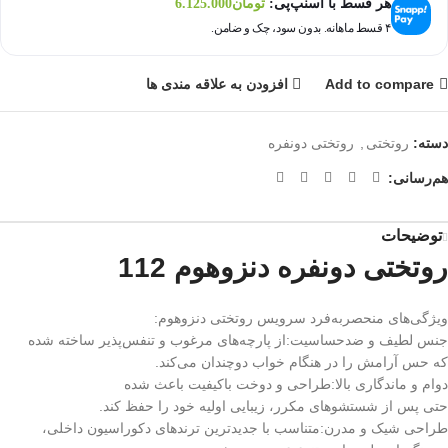
هر قسط با اسنپ‌پی:
تومان
6.125.000
۴ قسط ماهانه. بدون سود، چک و ضامن.
Add to compare
افزودن به علاقه مندی ها
دسته:
روتختی
,
روتختی دونفره
هم‌رسانی:
توضیحات
روتختی دونفره دنزوهوم 112
ویژگی‌های منحصربه‌فرد سرویس روتختی دنزوهوم:
جنس لطیف و ضدحساسیت:از پارچه‌های مرغوب و تنفس‌پذیر ساخته شده
که حس آرامش را در هنگام خواب دوچندان می‌کند.
دوام و ماندگاری بالا:طراحی و دوخت باکیفیت باعث شده
حتی پس از شستشوهای مکرر، زیبایی اولیه خود را حفظ کند.
طراحی شیک و مدرن:متناسب با جدیدترین ترندهای دکوراسیون داخلی،