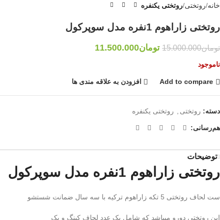
خانه
روتختی
روتختی یکنفره
روتختی زاراهوم 1نفره مدل سوپرکول
تومان
11.500.000
تومان
15.000.000
ناموجود
Add to compare
افزودن به علاقه مندی ها
دسته:
روتختی
,
روتختی یکنفره
هم‌رسانی:
توضیحات
روتختی زاراهوم 1نفره مدل سوپرکول
ست لحاف روتختی 5 تکه زاراهوم ترکیه با سه سال ضمانت شستشو
این روتختی دورو میباشد که شامل یک عدد لحاف کینگ و یک