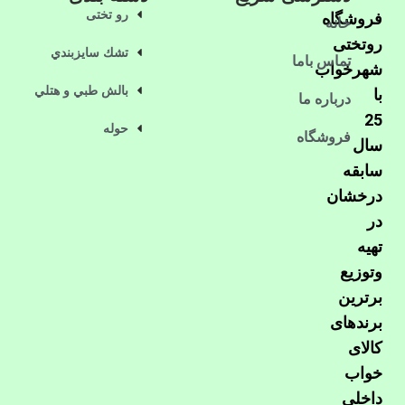
رو تختی
فروشگاه
خانه
روتختی
تشك سايزبندي
تماس باما
شهرخواب
بالش طبي و هتلي
با
درباره ما
25
حوله
فروشگاه
سال
سابقه
درخشان
در
تهیه
وتوزیع
برترین
برندهای
کالای
خواب
داخلی