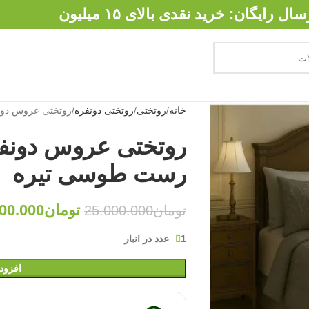
سال رایگان: خرید نقدی بالای ۱۵ میلیون
خانه
روتختی
روتختی دونفره
روتختی عروس دون
روتختی عروس دونفر
رست طوسی تیره
تومان
00.000
تومان
25.000.000
1 عدد در انبار
افزود