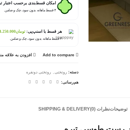
امکان قسط‌بندی برحسب اعتبار ت
۴ قسط ماهانه. بدون سود، چک و ضامن.
هر قسط با اسنپ‌پی:
تومان
4.250.000
۴ قسط ماهانه. بدون سود، چک و ضامن.
Add to compare
افزودن به علاقه من
دسته:
روتختی
,
روتختی دونفره
هم‌رسانی:
توضیحات
نظرات (0)
SHIPPING & DELIVERY
ن رست طوسی تیره