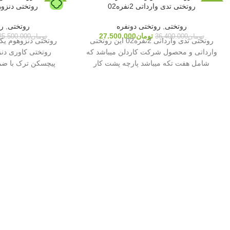
روتختی تدی وارداتی 2نفره02
روتختی دنزوهوم
-20%
-24%
روتختی
,
روتختی دونفره
روتختی
,
رو
ناموجو
تومان
27.500.000
تومان
36.400.000
تومان
25.500.000
د
روتختی تدی وارداتی 2نفره02 این روتختی
وارداتی و محصول شرکت کاردلن میباشد که
روتختی کاوری دنز
شامل هفت تکه میباشد پارچه پشت کار
پیچسکن ترک با ضم
به‌