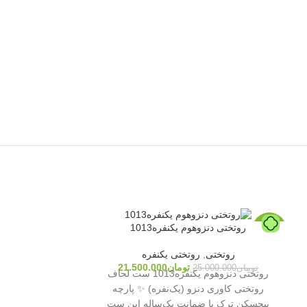
روتختی دنزوهوم یکنفره1013
-15%
-14%
روتختی
,
روتختی یکنفره
تومان
21.500.000
تومان
25.000.000
روتختی دنزوهوم یکنفره1013 ست لحاف
روتختی کاوری دنزو (یک‌نفره) ✨ پارچه
پیچسکن ترک با ضمانت یک‌ساله این ست