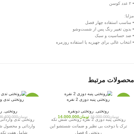
• ۲ عدد کوسن
مزایا:
• مناسب استفاده چهار فصل
• بدون تغییر رنگ پس از شست‌وشو
• ضد حساسیت و سبک
• انتخاب عالی برای جهیزیه یا استفاده روزمره
محصولات مرتبط
روتختی پنبه دوزی 2 نفره
روتختی تدی وار
-33%
-13%
روتختی
,
روتختی دونفره
روتختی
,
رو
ناموجو
ناموجو
تومان
14.000.000
تومان
16.000.000
تومان
36.400.000
د
د
روتختی پنبه دوزی 2 نفره روتختی شش تکه
ترک با دوخت بی نظیر و ضمانت شستشو این
وارداتی و محصول شر
روتختی 4 فصل
شامل هفت تکه م