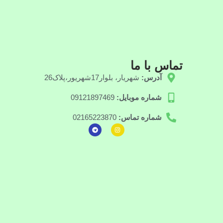
تماس با ما
آدرس:
شهریار، بلوار17شهریور،پلاک26
شماره موبایل:
09121897469
شماره تماس:
02165223870