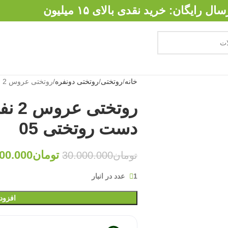
سال رایگان: خرید نقدی بالای ۱۵ میلیون
خانه
روتختی
روتختی دونفره
روتختی عروس 2 نفره مخمل ژاکارد دو دست روتختی 05
روتخ
دست روتختی 05
تومان
00.000
تومان
30.000.000
1 عدد در انبار
افزود