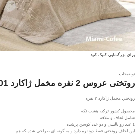
برای بزرگنمایی کلیک کنید
توضیحات
روتختی عروس 2 نفره مخمل ژاکارد 01
روتختي مخمل ژاكارد ٢ نفره
محصول كشور تركيه هشت تكه
شامل لحاف و ملافه
٤ عدد رو بالشي و دو عدد كوسن پرشده
اين لحاف روتختي فقط دونفره دارد و به گونه اي طراحي شده كه هم