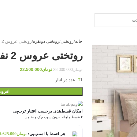
سال رایگان: خرید نقدی بالای ۱۵ میلیون
خانه
روتختی
روتختی دونفره
روتختی عروس 2 نفره مخمل ژاکارد 01
روتختی عروس 2 نفره مخمل ژاکارد 01
تومان
22.500.000
تومان
28.000.000
1 عدد در انبار
افزود
امکان قسط‌بندی برحسب اعتبار ترب‌پی
۴ قسط ماهانه. بدون سود، چک و ضامن.
هر قسط با اسنپ‌پی:
تومان
5.625.000