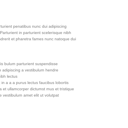
urient penatibus nunc dui adipiscing
Parturient in parturient scelerisque nibh
drerit et pharetra fames nunc natoque dui.
is bulum parturient suspendisse.
 adipiscing a vestibulum hendre.
bh lectus.
n a a a purus lectus faucibus lobortis
a et ullamcorper dictumst mus et tristique
vestibulum amet elit ut volutpat.