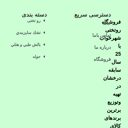
دسترسی سریع
دسته بندی
رو تختی
فروشگاه
خانه
روتختی
تشك سايزبندي
تماس باما
شهرخواب
بالش طبي و هتلي
با
درباره ما
25
حوله
فروشگاه
سال
سابقه
درخشان
در
تهیه
وتوزیع
برترین
برندهای
کالای