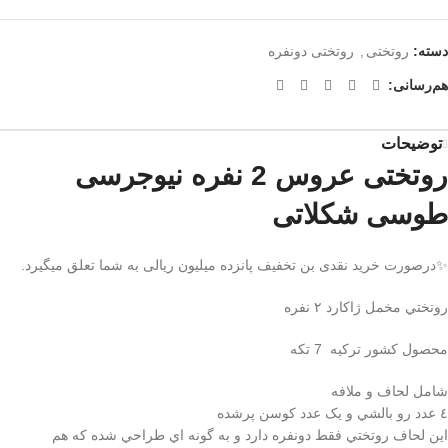
دسته:
روتختی
,
روتختی دونفره
هم‌رسانی:
توضیحات
روتختی عروس 2 نفره نیوجرسی
طوسی شکلاتی
✨درصورت خرید نقدی بن تخفیف پانزده میلیون ریالی به شما تعلق میگیرد.
روتختي مخمل ژاكارد ٢ نفره
محصول كشور تركيه 7 تكه
شامل لحاف و ملافه
٤ عدد رو بالشي و یک عدد كوسن پرشده
اين لحاف روتختي فقط دونفره دارد و به گونه اي طراحي شده كه هم