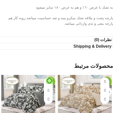
به تشك با عرض ١٦٠ و هم به عرض ١٨٠ سايز ميشود
پارچه پشت و ملافه تشك ميكرو پنبه و ضد حساسيت ميباشد.رویه کار هم
پارچه ببعی و تدی وارداتی میباشد.
نظرات (0)
Shipping & Delivery
محصولات مرتبط
-24%
-24%
ناموجود