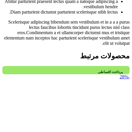
Abitur parturient praesent lectus quam a natoque adipiscing a
vestibulum hendre.
Diam parturient dictumst parturient scelerisque nibh lectus.
Scelerisque adipiscing bibendum sem vestibulum et in a a a purus
lectus faucibus lobortis tincidunt purus lectus nisl class
eros.Condimentum a et ullamcorper dictumst mus et tristique
elementum nam inceptos hac parturient scelerisque vestibulum amet
elit ut volutpat.
محصولات مرتبط
پرداخت اقساطی
-28%