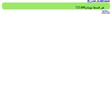
مشاهده سریع
هر قسط
تومان
725.000
-30%