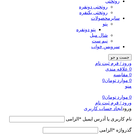
روتختی
روتختی دونفره
روتختی یکنفره
سایرمحصولات
پتو
پتو دونفره
شال مبل
نیم ست
سرویس خواب
جست و جو
ورود / فرم ثبت نام
0
علاقه مندی
0
مقایسه
0
موارد
تومان
0
منو
0
موارد
تومان
0
ورود / فرم ثبت نام
ورود
ایجاد حساب کاربری
نام کاربری یا آدرس ایمیل
*
الزامی
گذرواژه
*
الزامی